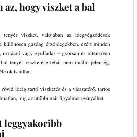
 az, hogy viszket a bal
tenyér viszket, valójában az idegvégződések
re különösen gazdag érzőidegekben, ezért minden
, irritáció vagy gyulladás – gyorsan és intenzíven
 bal tenyér viszketése tehát nem önálló jelenség,
e ok is állhat.
rövid ideig tartó viszketés és a visszatérő, tartós
lmatlan, míg az utóbbi már figyelmet igényelhet.
et leggyakoribb
ai