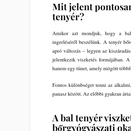
Mit jelent pontosan
tenyér?
Amikor azt mondjuk, hogy a bal 
ingerléséről beszélünk. A tenyér bő
apró változás – legyen az kiszáradás
jelentkezik viszketés formájában. A
hanem egy tünet, amely mögött többfél
Fontos különbséget tenni az alkalmi, 
panasz között. Az előbbi gyakran árta
A bal tenyér viszk
bőrgyógyászati ok