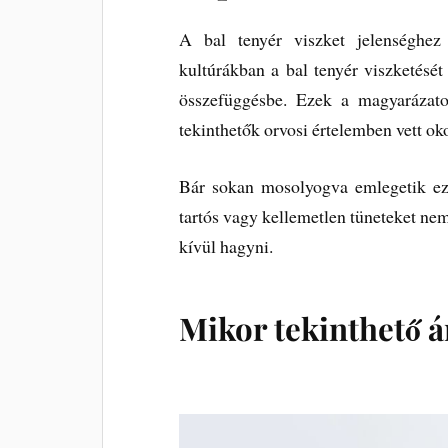
A bal tenyér viszket jelenséghez
kultúrákban a bal tenyér viszketésé
összefüggésbe. Ezek a magyarázat
tekinthetők orvosi értelemben vett ok
Bár sokan mosolyogva emlegetik eze
tartós vagy kellemetlen tüneteket n
kívül hagyni.
Mikor tekinthető á