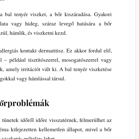
 bal tenyér viszket, a bőr kiszáradása. Gyakori
álata vagy hideg, száraz levegő hatására a bőr
szül, hámlik, és viszketni kezd.
allergiás kontakt dermatitisz. Ez akkor fordul elő,
 – például tisztítószerrel, mosogatószerrel vagy
, amely irritációt vált ki. A bal tenyér viszketése
agokkal vagy hámlással társul.
bőrproblémák
a tünetek időről időre visszatérnek, felmerülhet az
éma kifejezetten kellemetlen állapot, mivel a bőr
 viszketés erőteljes lehet.