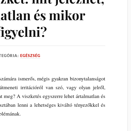
atlan és mikor
igyelni?
TEGÓRIA:
EGÉSZSÉG
 számára ismerős, mégis gyakran bizonytalanságot
átmeneti irritációról van szó, vagy olyan jelről,
meg? A viszketés egyszerre lehet ártalmatlan és
isztában lenni a lehetséges kiváltó tényezőkkel és
oblémának.