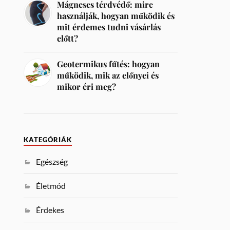
Mágneses térdvédő: mire
használják, hogyan működik és
mit érdemes tudni vásárlás
előtt?
Geotermikus fűtés: hogyan
működik, mik az előnyei és
mikor éri meg?
KATEGÓRIÁK
Egészség
Életmód
Érdekes