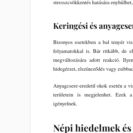
stresszcsökkentés hatására enyhülhet,
Keringési és anyagcs
Bizonyos esetekben a bal tenyér vis
folyamatokkal is. Bár ritkább, de e
megváltozására adott reakció. Ilye
hidegérzet, elszíneződés vagy zsibba
Anyagcsere-eredetű okok esetén a vi
területein is megjelenhet. Ezek 
igényelnek.
Népi hiedelmek és 