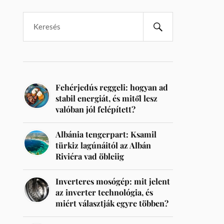
Fehérjedús reggeli: hogyan ad
stabil energiát, és mitől lesz
valóban jól felépített?
Albánia tengerpart: Ksamil
türkiz lagúnáitól az Albán
Riviéra vad öbleiig
Inverteres mosógép: mit jelent
az inverter technológia, és
miért választják egyre többen?