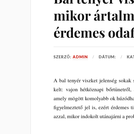
mikor ártalm
érdemes odaf
SZERZŐ:
ADMIN
DÁTUM:
KA
A bal tenyér viszket jelenség sokak
kelt: vajon hétköznapi bőrtünetről, 
amely mögött komolyabb ok húzódhat 
figyelmeztető jel is, ezért érdemes t
azzal, mikor indokolt utánajárni a pr