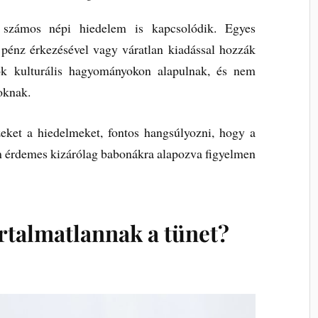
 számos népi hiedelem is kapcsolódik. Egyes
t pénz érkezésével vagy váratlan kiadással hozzák
ok kulturális hagyományokon alapulnak, és nem
oknak.
ket a hiedelmeket, fontos hangsúlyozni, hogy a
em érdemes kizárólag babonákra alapozva figyelmen
rtalmatlannak a tünet?