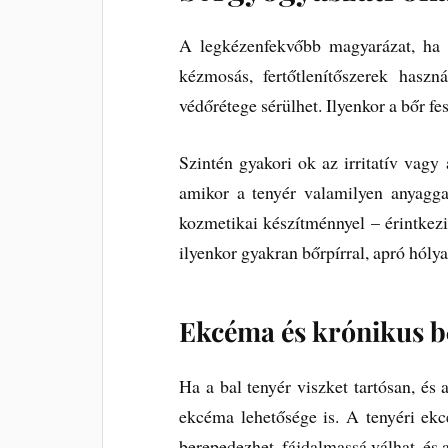
A legkézenfekvőbb magyarázat, ha a
kézmosás, fertőtlenítőszerek haszn
védőrétege sérülhet. Ilyenkor a bőr fe
Szintén gyakori ok az irritatív vagy 
amikor a tenyér valamilyen anyaggal
kozmetikai készítménnyel – érintkezik
ilyenkor gyakran bőrpírral, apró hóly
Ekcéma és krónikus 
Ha a bal tenyér viszket tartósan, és 
ekcéma lehetősége is. A tenyéri ekc
berepedezhet, fájdalmassá válhat, és a