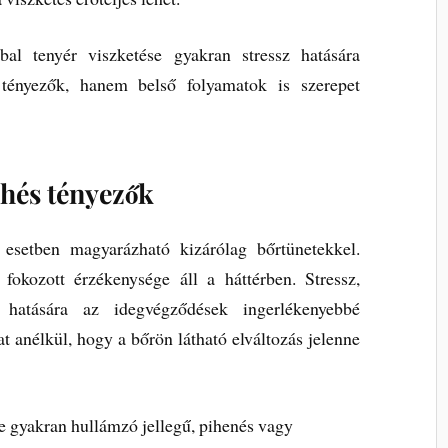
al tenyér viszketése gyakran stressz hatására
 tényezők, hanem belső folyamatok is szerepet
chés tényezők
esetben magyarázható kizárólag bőrtünetekkel.
fokozott érzékenysége áll a háttérben. Stressz,
 hatására az idegvégződések ingerlékenyebbé
t anélkül, hogy a bőrön látható elváltozás jelenne
se gyakran hullámzó jellegű, pihenés vagy