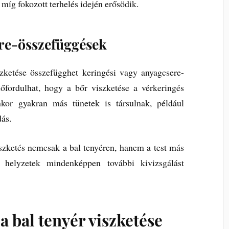
 míg fokozott terhelés idején erősödik.
ere-összefüggések
zketése összefügghet keringési vagy anyagcsere-
lőfordulhat, hogy a bőr viszketése a vérkeringés
nkor gyakran más tünetek is társulnak, például
dás.
szketés nemcsak a bal tenyéren, hanem a test más
a helyzetek mindenképpen további kivizsgálást
a bal tenyér viszketése