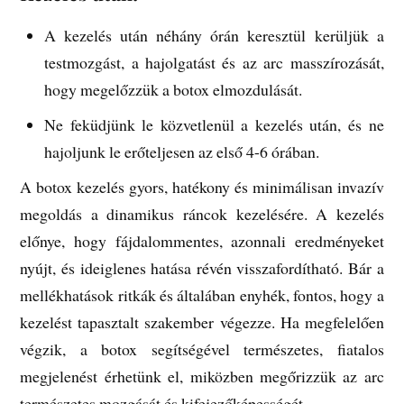
A kezelés után néhány órán keresztül kerüljük a
testmozgást, a hajolgatást és az arc masszírozását,
hogy megelőzzük a botox elmozdulását.
Ne feküdjünk le közvetlenül a kezelés után, és ne
hajoljunk le erőteljesen az első 4-6 órában.
A botox kezelés gyors, hatékony és minimálisan invazív
megoldás a dinamikus ráncok kezelésére. A kezelés
előnye, hogy fájdalommentes, azonnali eredményeket
nyújt, és ideiglenes hatása révén visszafordítható. Bár a
mellékhatások ritkák és általában enyhék, fontos, hogy a
kezelést tapasztalt szakember végezze. Ha megfelelően
végzik, a botox segítségével természetes, fiatalos
megjelenést érhetünk el, miközben megőrizzük az arc
természetes mozgását és kifejezőképességét.