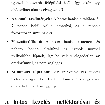
igényel hosszabb felépülési időt, így akár egy
ebédszünet alatt is elvégezhető.
Azonnali eredmények:
A botox hatása általában 3-
7 napon belül válik láthatóvá, és a ráncok
fokozatosan simulnak ki.
Visszafordítható:
A botox hatása átmeneti, és
néhány hónap elteltével az izmok normál
működésbe lépnek, így ha valaki elégedetlen az
eredménnyel, az nem végleges.
Minimális fájdalom:
Az injekciók kis tűkkel
történnek, így a kezelés fájdalommentes vagy csak
enyhe kellemetlenséggel jár.
A botox kezelés mellékhatásai és