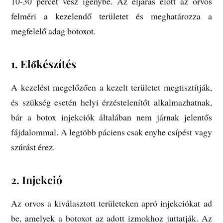
10-30 percet vesz igénybe. Az eljárás előtt az orvos
felméri a kezelendő területet és meghatározza a
megfelelő adag botoxot.
1.
Előkészítés
A kezelést megelőzően a kezelt területet megtisztítják,
és szükség esetén helyi érzéstelenítőt alkalmazhatnak,
bár a botox injekciók általában nem járnak jelentős
fájdalommal. A legtöbb páciens csak enyhe csípést vagy
szúrást érez.
2.
Injekció
Az orvos a kiválasztott területeken apró injekciókat ad
be, amelyek a botoxot az adott izmokhoz juttatják. Az