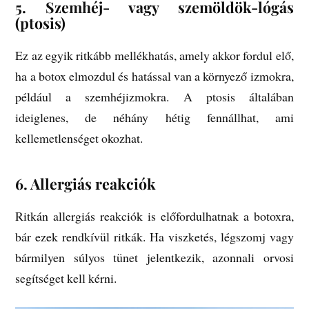
5.
Szemhéj- vagy szemöldök-lógás
(ptosis)
Ez az egyik ritkább mellékhatás, amely akkor fordul elő,
ha a botox elmozdul és hatással van a környező izmokra,
például a szemhéjizmokra. A ptosis általában
ideiglenes, de néhány hétig fennállhat, ami
kellemetlenséget okozhat.
6.
Allergiás reakciók
Ritkán allergiás reakciók is előfordulhatnak a botoxra,
bár ezek rendkívül ritkák. Ha viszketés, légszomj vagy
bármilyen súlyos tünet jelentkezik, azonnali orvosi
segítséget kell kérni.