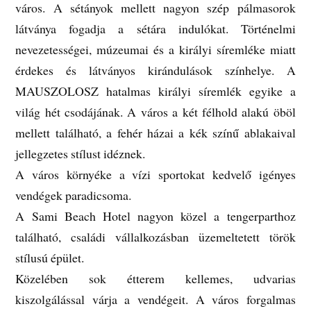
város. A sétányok mellett nagyon szép pálmasorok
látványa fogadja a sétára indulókat.
Történelmi
nevezetességei, múzeumai és a királyi síremléke miatt
érdekes és látványos kirándulások színhelye. A
MAUSZOLOSZ hatalmas királyi síremlék egyike a
világ hét csodájának. A város a két félhold alakú öböl
mellett található, a fehér házai a kék színű ablakaival
jellegzetes stílust idéznek.
A város környéke a vízi sportokat kedvelő igényes
vendégek paradicsoma.
A Sami Beach Hotel nagyon közel a tengerparthoz
található, családi vállalkozásban üzemeltetett török
stílusú épület.
Közelében sok étterem kellemes, udvarias
kiszolgálással várja a vendégeit. A város forgalmas