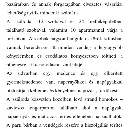
bazáraiban és annak forgatagában élvezetes vásárlási
lehetőség nyílik mindenki számára.
A szálloda 112 szobával és 24 melléképületben
található szobával, valamint 10 apartmannal várja a
turistákat. A szobák nagyon hangulatos török stílusban
vannak berendezve, itt minden vendég a legnagyobb
kényelemben és csodálatos környezetben töltheti a
pihenésre, kikacsolódásra szánt idejét.
Az udvarban egy medence és egy elkerített
gyermekmedence van, napernyőkkel és napágyakkal
biztosítja a kellemes és kényelmes napozást, fürdőzést.
A szálloda közvetlen közelben levő strand homokos –
kavicsos tengerparton található ahol a napágyak,
napaernyők és matracok térítés ellenében használhatók.
A parti bárban a vendégek részére a kiszolgálás térítés